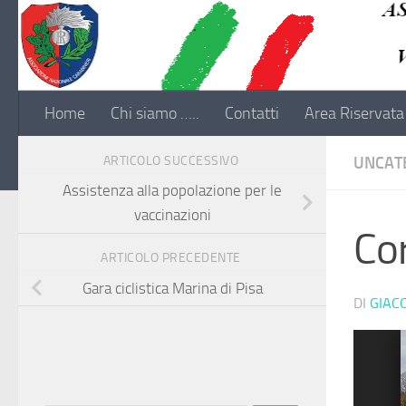
Salta al contenuto
Home
Chi siamo …..
Contatti
Area Riservata
ARTICOLO SUCCESSIVO
UNCAT
Assistenza alla popolazione per le
vaccinazioni
Cor
ARTICOLO PRECEDENTE
Gara ciclistica Marina di Pisa
DI
GIAC