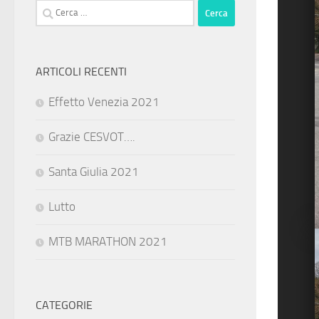
Ricerca
per:
ARTICOLI RECENTI
Effetto Venezia 2021
Grazie CESVOT….
Santa Giulia 2021
Lutto
MTB MARATHON 2021
CATEGORIE