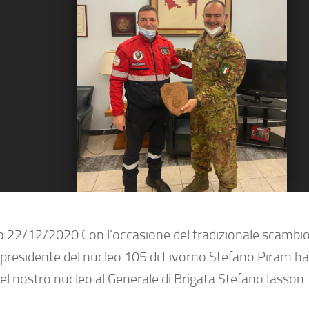
o 22/12/2020 Con l’occasione del tradizionale scambio 
l presidente del nucleo 105 di Livorno Stefano Piram h
el nostro nucleo al Generale di Brigata Stefano Iasson