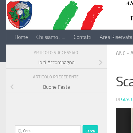
Salta al contenuto
Home
Chi siamo …..
Contatti
Area Riservata
ARTICOLO SUCCESSIVO
ANC - 
Io ti Accompagno
Sc
ARTICOLO PRECEDENTE
Buone Feste
DI
GIAC
Ricerca