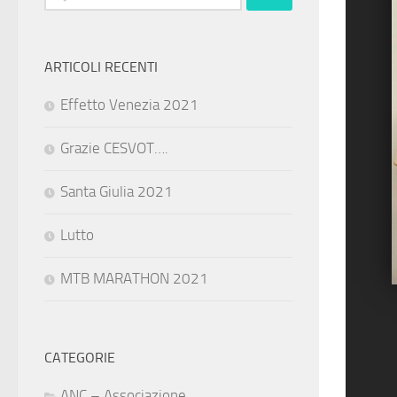
per:
ARTICOLI RECENTI
Effetto Venezia 2021
Grazie CESVOT….
Santa Giulia 2021
Lutto
MTB MARATHON 2021
CATEGORIE
ANC – Associazione