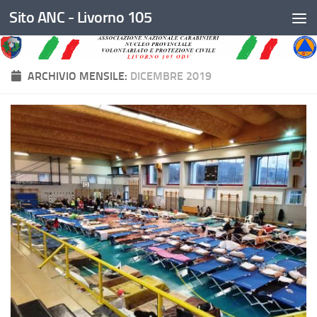
Sito ANC - Livorno 105
Salta al contenuto
ARCHIVIO MENSILE:
DICEMBRE 2019